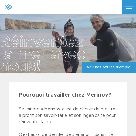
R
é
i
n
v
e
n
t
e
z
l
a
m
e
r
a
v
e
c
n
o
u
s
!
Voir nos offres d’emploi
Pourquoi travailler chez Merinov?
Se joindre à Merinov, c’est de choisir de mettre
à profit son savoir-faire et son ingéniosité pour
réinventer la mer.
C’est aussi de décider de s’épanouir dans une