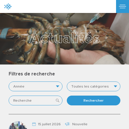
A
c
t
u
a
l
i
t
é
s
Filtres de recherche
Nouvelle
15 juillet 2026