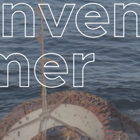
n
v
e
m
e
r