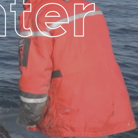
n
t
e
r