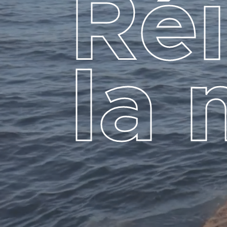
R
é
i
l
a